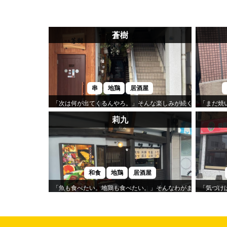
蒼樹
串
地鶏
居酒屋
「次は何が出てくるんやろ。」そんな楽しみが続くのが「蒼樹
「まだ焼
莉九
和食
地鶏
居酒屋
「魚も食べたい。地鶏も食べたい。」そんなわがままを叶えて
「気づけ