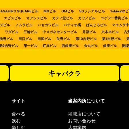
ASAHIRO SQUAREビル
MGビル
OMビル
SGソシアルビル
𝐓𝐨𝐤𝐢𝐰𝐚1
エビスビル
オアシスビル
カティ堂ビル
カワノビル
コゲツ一番街ビル
ズビル
ノムラビル
ハセガワビル
パティオ橘
ばんじろビル
マエムラ
ワダビル
三輪ビル
中メガネセンタービル
井福ビル
六本木ビル
古
浅野ビル
田口ビル
田尻ビル
矢野ビル
第10吉野ビル
第1吉野ビル
第9吉野ビル
第一ビル
紅屋ビル
西銀座ビル
金丸ビル
銀座ビル
開楽
キ
ャバクラ
サイト
当案内所について
食べる
掲載店について
飲む
お問い合わせ
楽しむ
店舗案内