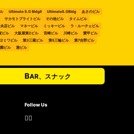
2ビル
Ultimate S.G BldgII
UltimateS.GBldg
あさのビル
サカモトブライトビル
その他ビル
タイムビル
中央店ビル
マネービル
ミッキービル
ラ・ルーチェビル
賀ビル
大阪屋第2ビル
宮崎ビル
川崎ビル
愛甲ビル
第2ミワビル
第3三蔵ビル
第5三輪ビル
第7吉野ビル
園ビル
雅ビル
B
AR、スナック
Follow Us