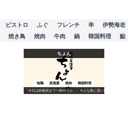
ビストロ
ふぐ
フレンチ
串
伊勢海老
焼き鳥
焼肉
牛肉
鍋
韓国料理
鮨
ちょん
地鶏
居酒屋
焼肉
韓国料理
「今日は鉄板焼きで一杯やろか。」そんな夜に思い出すのが「ちょ