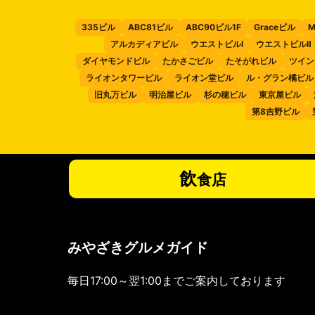
335ビル
ABC81ビル
ABC90ビル1F
Graceビル
M
アルカディアビル
ウエストビルⅠ
ウエストビルⅡ
ダイヤモンドビル
たかさごビル
たそがれビル
ツイン
ライオンタワービル
ライオン堂ビル
ル・グラン橘ビル
旧丸万ビル
明治屋ビル
杉の穂ビル
東京屋ビル
第8吉野ビル
飲
食店
みやざきグルメガイド
毎日17:00～翌1:00までご案内しております