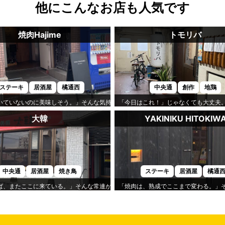
他にこんなお店も人気です
焼肉Hajime
トモリバ
ステーキ
居酒屋
橘通西
中央通
創作
地鶏
」です。
いていないのに美味しそう。」そんな気持ちになるのが「焼肉Hajime」です。
「今日はこれ！」じゃなくても大丈夫
大韓
YAKINIKU HITOKIW
中央通
居酒屋
焼き鳥
ステーキ
居酒屋
橘通
くれるのが「莉九」です。
ば、またここに来ている。」そんな常連が多いのが「大韓」です。
「焼肉は、熟成でここまで変わる。」そんな