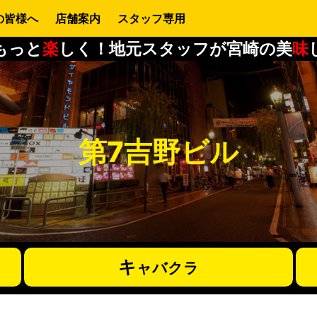
の皆様へ
店舗案内
スタッフ専用
もっと
楽
しく！地元スタッフが宮崎の美
味
第7吉野ビル
キ
ャバクラ