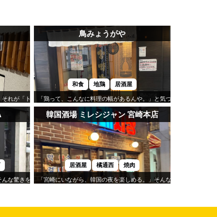
鳥みょうがや
和食
地鶏
居酒屋
。それが「トモリバ」の心地よさです。
「鶏って、こんなに料理の幅があるんや。」と気づかせてくれるの
A
韓国酒場 ミレシジャン 宮崎本店
西
居酒屋
橘通西
焼肉
驚きを味わえるのが「YAKINIKU HITOKIWA」です。
「宮崎にいながら、韓国の夜を楽しめる。」そんな気分になれるのが