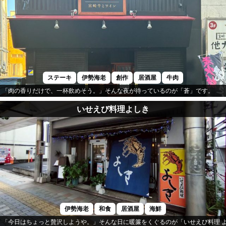
ステーキ
伊勢海老
創作
居酒屋
牛肉
「肉の香りだけで、一杯飲めそう。」そんな夜が待っているのが「蒼」です。
いせえび料理よしき
伊勢海老
和食
居酒屋
海鮮
「今日はちょっと贅沢しようや。」そんな日に暖簾をくぐるのが「いせえび料理 