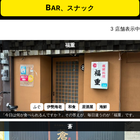
B
AR、スナック
3
店舗表示中
福重
ふぐ
伊勢海老
和食
居酒屋
海鮮
「今日は何が食べられるんですか？」その答えが、毎日違うのが「福重」です。
蒼