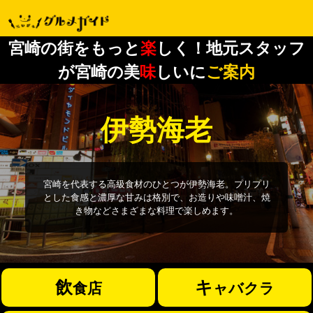
宮崎の街をもっと
楽
しく！地元スタッフ
が宮崎の美
味
しいに
ご案内
伊勢海老
宮崎を代表する高級食材のひとつが伊勢海老。プリプリ
とした食感と濃厚な甘みは格別で、お造りや味噌汁、焼
き物などさまざまな料理で楽しめます。
飲
キ
食店
ャバクラ