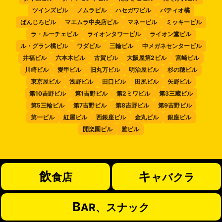
ツインズビル
ノムラビル
ハセガワビル
パティオ橘
ばんじろビル
マエムラ中央店ビル
マネービル
ミッキービル
ラ・ルーチェビル
ライオンタワービル
ライオン堂ビル
ル・グラン橘ビル
ワダビル
三輪ビル
中メガネセンタービル
井福ビル
六本木ビル
古賀ビル
大阪屋第2ビル
宮崎ビル
川崎ビル
愛甲ビル
旧丸万ビル
明治屋ビル
杉の穂ビル
東京屋ビル
浅野ビル
田口ビル
田尻ビル
矢野ビル
第10吉野ビル
第1吉野ビル
第2ミワビル
第3三蔵ビル
第5三輪ビル
第7吉野ビル
第8吉野ビル
第9吉野ビル
第一ビル
紅屋ビル
西銀座ビル
金丸ビル
銀座ビル
開楽園ビル
雅ビル
飲
キ
食店
ャバクラ
B
AR、スナック