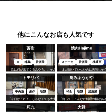
他にこんなお店も人気です
蒼樹
焼肉Hajime
串
地鶏
居酒屋
ステーキ
居酒屋
橘通西
「次は何が出てくるんやろ。」そんな楽しみが続くのが「蒼樹」です。
「まだ焼いていないのに美味しそう。」
トモリバ
鳥みょうがや
中央通
創作
地鶏
和食
地鶏
居酒屋
「今日はこれ！」じゃなくても大丈夫。それが「トモリバ」の心地よさです
「鶏って、こんなに料理の幅があるん
莉九
大韓