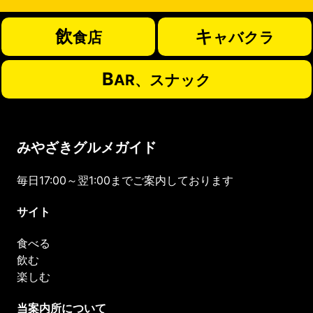
飲
キ
食店
ャバクラ
B
AR、スナック
みやざきグルメガイド
毎日17:00～翌1:00までご案内しております
サイト
食べる
飲む
楽しむ
当案内所について