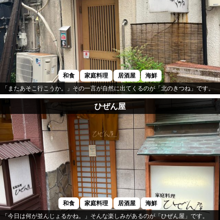
和食
家庭料理
居酒屋
海鮮
「またあそこ行こうか。」その一言が自然に出てくるのが「北のきつね」です。
ひぜん屋
和食
家庭料理
居酒屋
海鮮
「今日は何が並んじょるかね。」そんな楽しみがあるのが「ひぜん屋」です。