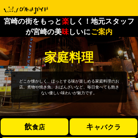
宮崎の街をもっと
楽
しく！地元スタッフ
が宮崎の美
味
しいに
ご案内
家庭料理
どこか懐かしく、ほっとする味が楽しめる家庭料理のお
店。煮物や焼き魚、おばんざいなど、毎日食べても飽き
ない優しい味わいが魅力です。
飲
キ
食店
ャバクラ