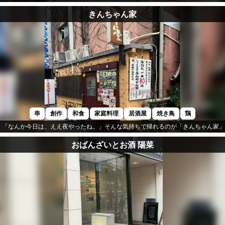
きんちゃん家
串
創作
和食
家庭料理
居酒屋
焼き鳥
鶏
「なんか今日は、ええ夜やったね。」そんな気持ちで帰れるのが「きんちゃん家」
おばんざいとお酒 陽菜