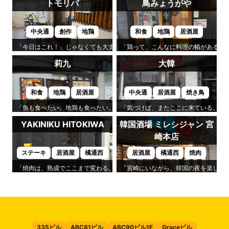
トモリバ
鳥みょうがや
中央通
創作
地鶏
和食
地鶏
居酒屋
「今日はこれ！」じゃなくても大丈夫。それが「トモリバ」の心地よさです
「鶏って、こんなに料理の幅があるん
莉九
大韓
和食
地鶏
居酒屋
中央通
居酒屋
焼き鳥
「魚も食べたい。地鶏も食べたい。」そんなわがままを叶えてくれるのが「
「気づけば、またここに来ている。」
YAKINIKU HITOKIWA
韓国酒場 ミレシジャン 宮
崎本店
ステーキ
居酒屋
橘通西
居酒屋
橘通西
焼肉
「焼肉は、熟成でここまで変わる。」そんな驚きを味わえるのが「YAKINIKU H
「宮崎にいながら、韓国の夜を楽しめる
335ビル
ABC81ビル
ABC90ビル1F
Graceビル