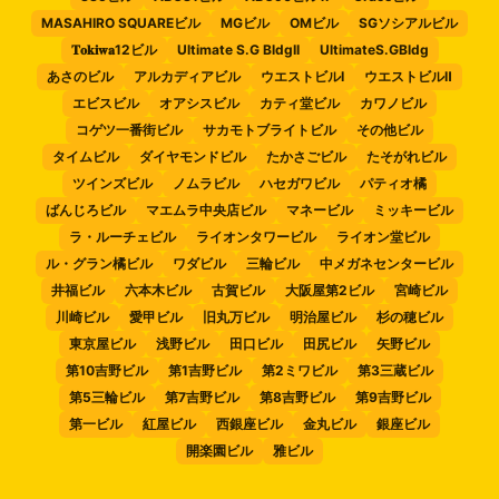
MASAHIRO SQUAREビル
MGビル
OMビル
SGソシアルビル
𝐓𝐨𝐤𝐢𝐰𝐚12ビル
Ultimate S.G BldgII
UltimateS.GBldg
あさのビル
アルカディアビル
ウエストビルⅠ
ウエストビルⅡ
エビスビル
オアシスビル
カティ堂ビル
カワノビル
コゲツ一番街ビル
サカモトブライトビル
その他ビル
タイムビル
ダイヤモンドビル
たかさごビル
たそがれビル
ツインズビル
ノムラビル
ハセガワビル
パティオ橘
ばんじろビル
マエムラ中央店ビル
マネービル
ミッキービル
ラ・ルーチェビル
ライオンタワービル
ライオン堂ビル
ル・グラン橘ビル
ワダビル
三輪ビル
中メガネセンタービル
井福ビル
六本木ビル
古賀ビル
大阪屋第2ビル
宮崎ビル
川崎ビル
愛甲ビル
旧丸万ビル
明治屋ビル
杉の穂ビル
東京屋ビル
浅野ビル
田口ビル
田尻ビル
矢野ビル
第10吉野ビル
第1吉野ビル
第2ミワビル
第3三蔵ビル
第5三輪ビル
第7吉野ビル
第8吉野ビル
第9吉野ビル
第一ビル
紅屋ビル
西銀座ビル
金丸ビル
銀座ビル
開楽園ビル
雅ビル