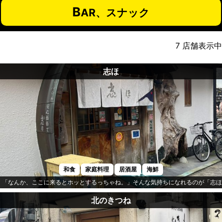
B
AR、スナック
7
店舗表示中
志ほ
和食
家庭料理
居酒屋
海鮮
「なんか、ここに来るとホッとするっちゃね。」そんな気持ちになれるのが「志ほ
北のきつね