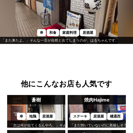
串
和食
家庭料理
居酒屋
「また来たよ。」そんな一言が自然と出てしまうのが、はるちゃんです。
他にこんなお店も人気です
蒼樹
焼肉Hajime
串
地鶏
居酒屋
ステーキ
居酒屋
橘通西
「次は何が出てくるんやろ。」そんな楽しみが続くのが「蒼樹」です。
「まだ焼いていないのに美味しそう。」