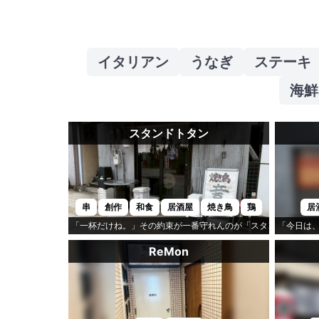
イタリアン
うなぎ
ステーキ
海鮮
スタンドトタン
串
創作
和食
居酒屋
焼き鳥
鶏
居
「一杯だけね。」その約束が一番守れんのが「スタンドトタン」
「今日は
ReMon