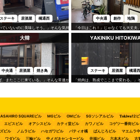
ステーキ
居酒屋
橘通西
中央通
創作
地鶏
」です。
いていないのに美味しそう。」そんな気持ちになるのが「焼肉Hajime」です。
「今日はこれ！」じゃなくても大丈夫
大韓
YAKINIKU HITOKIW
中央通
居酒屋
焼き鳥
ステーキ
居酒屋
橘通
くれるのが「莉九」です。
ば、またここに来ている。」そんな常連が多いのが「大韓」です。
「焼肉は、熟成でここまで変わる。」そんな
ASAHIRO SQUAREビル
MGビル
OMビル
SGソシアルビル
𝐓𝐨𝐤𝐢𝐰𝐚1
エビスビル
オアシスビル
カティ堂ビル
カワノビル
コゲツ一番街ビル
ズビル
ノムラビル
ハセガワビル
パティオ橘
ばんじろビル
マエムラ
ワダビル
三輪ビル
中メガネセンタービル
井福ビル
六本木ビル
古