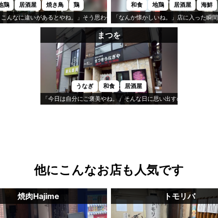
地鶏
居酒屋
焼き鳥
鶏
和食
地鶏
居酒屋
海鮮
)Mon」です。
、こんなに違いがあるとやね。」そう思わせてくれるのが「鶏屋たちばな」です。
「なんか懐かしいね。」店に入った瞬間
まつを
うなぎ
和食
居酒屋
「今日は自分にご褒美やね。」そんな日に思い出すのが「まつを」
他にこんなお店も人気です
焼肉Hajime
トモリバ