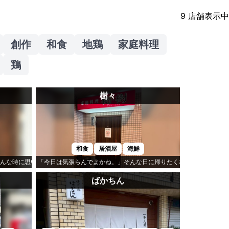
9
店舗表示中
創作
和食
地鶏
家庭料理
鶏
樹々
和食
居酒屋
海鮮
んな時に思い出すのが「ダイニングまこ」です。
「今日は気張らんでよかね。」そんな日に帰りたくなるのが「樹々」
ばかちん