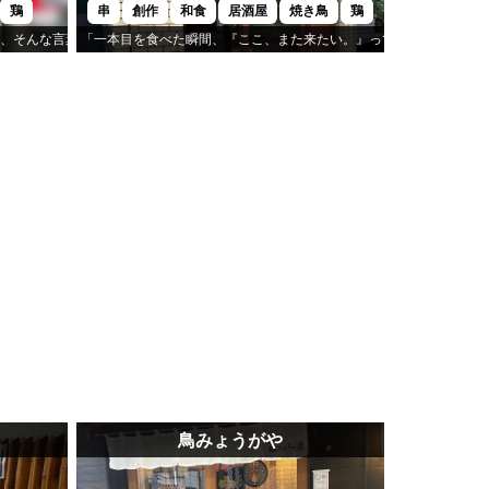
鶏
串
創作
和食
居酒屋
焼き鳥
鶏
、そんな言葉が出るのが「蔵人」です。
「一本目を食べた瞬間、『ここ、また来たい。』って思ったんよね。
です。
鳥みょうがや