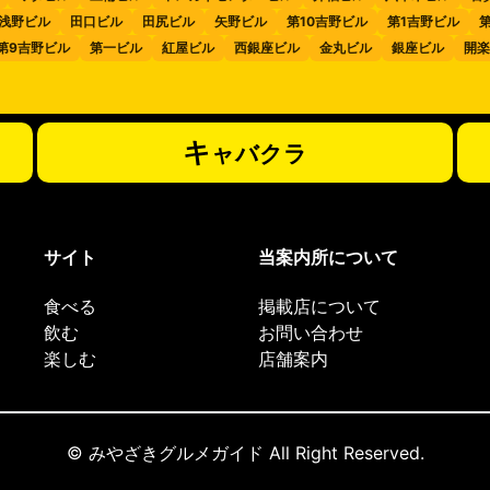
浅野ビル
田口ビル
田尻ビル
矢野ビル
第10吉野ビル
第1吉野ビル
第9吉野ビル
第一ビル
紅屋ビル
西銀座ビル
金丸ビル
銀座ビル
開楽
キ
ャバクラ
サイト
当案内所について
食べる
掲載店について
飲む
お問い合わせ
楽しむ
店舗案内
© みやざきグルメガイド All Right Reserved.