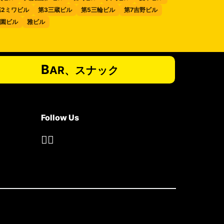
第2ミワビル
第3三蔵ビル
第5三輪ビル
第7吉野ビル
園ビル
雅ビル
B
AR、スナック
Follow Us