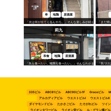
串
地鶏
居酒屋
「次は何が出てくるんやろ。」そんな楽しみが続くのが「蒼樹
「まだ焼
莉九
和食
地鶏
居酒屋
「魚も食べたい。地鶏も食べたい。」そんなわがままを叶えて
「気づけ
335ビル
ABC81ビル
ABC90ビル1F
Graceビル
M
アルカディアビル
ウエストビルⅠ
ウエストビルⅡ
ダイヤモンドビル
たかさごビル
たそがれビル
ツイン
ライオンタワービル
ライオン堂ビル
ル・グラン橘ビル