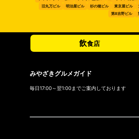
旧丸万ビル
明治屋ビル
杉の穂ビル
東京屋ビル
第8吉野ビル
飲
食店
みやざきグルメガイド
毎日17:00～翌1:00までご案内しております