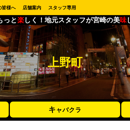
の皆様へ
店舗案内
スタッフ専用
もっと
楽
しく！地元スタッフが宮崎の美
味
上野町
キ
ャバクラ