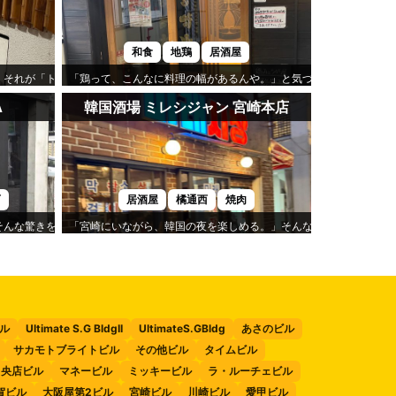
和食
地鶏
居酒屋
。それが「トモリバ」の心地よさです。
「鶏って、こんなに料理の幅があるんや。」と気づかせてくれるの
A
韓国酒場 ミレシジャン 宮崎本店
西
居酒屋
橘通西
焼肉
驚きを味わえるのが「YAKINIKU HITOKIWA」です。
「宮崎にいながら、韓国の夜を楽しめる。」そんな気分になれるのが
2ビル
Ultimate S.G BldgII
UltimateS.GBldg
あさのビル
サカモトブライトビル
その他ビル
タイムビル
中央店ビル
マネービル
ミッキービル
ラ・ルーチェビル
賀ビル
大阪屋第2ビル
宮崎ビル
川崎ビル
愛甲ビル