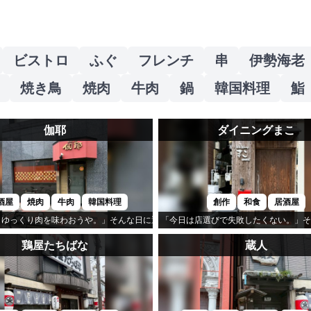
ビストロ
ふぐ
フレンチ
串
伊勢海老
焼き鳥
焼肉
牛肉
鍋
韓国料理
鮨
伽耶
ダイニングまこ
酒屋
焼肉
牛肉
韓国料理
創作
和食
居酒屋
です。
、ゆっくり肉を味わおうや。」そんな日に選びたいのが「伽耶」です。
「今日は店選びで失敗したくない。」そ
鶏屋たちばな
蔵人