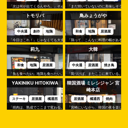
「次は何が出てくるんやろ。」そんな楽しみが続くのが「蒼樹」です。
「まだ焼いていないのに美味しそう。」
トモリバ
鳥みょうがや
中央通
創作
地鶏
和食
地鶏
居酒屋
「今日はこれ！」じゃなくても大丈夫。それが「トモリバ」の心地よさです
「鶏って、こんなに料理の幅があるん
莉九
大韓
和食
地鶏
居酒屋
中央通
居酒屋
焼き鳥
「魚も食べたい。地鶏も食べたい。」そんなわがままを叶えてくれるのが「
「気づけば、またここに来ている。」
YAKINIKU HITOKIWA
韓国酒場 ミレシジャン 宮
崎本店
ステーキ
居酒屋
橘通西
居酒屋
橘通西
焼肉
「焼肉は、熟成でここまで変わる。」そんな驚きを味わえるのが「YAKINIKU H
「宮崎にいながら、韓国の夜を楽しめる