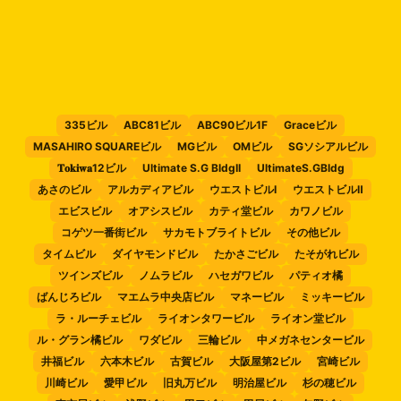
335ビル
ABC81ビル
ABC90ビル1F
Graceビル
MASAHIRO SQUAREビル
MGビル
OMビル
SGソシアルビル
𝐓𝐨𝐤𝐢𝐰𝐚12ビル
Ultimate S.G BldgII
UltimateS.GBldg
あさのビル
アルカディアビル
ウエストビルⅠ
ウエストビルⅡ
エビスビル
オアシスビル
カティ堂ビル
カワノビル
コゲツ一番街ビル
サカモトブライトビル
その他ビル
タイムビル
ダイヤモンドビル
たかさごビル
たそがれビル
ツインズビル
ノムラビル
ハセガワビル
パティオ橘
ばんじろビル
マエムラ中央店ビル
マネービル
ミッキービル
ラ・ルーチェビル
ライオンタワービル
ライオン堂ビル
ル・グラン橘ビル
ワダビル
三輪ビル
中メガネセンタービル
井福ビル
六本木ビル
古賀ビル
大阪屋第2ビル
宮崎ビル
川崎ビル
愛甲ビル
旧丸万ビル
明治屋ビル
杉の穂ビル