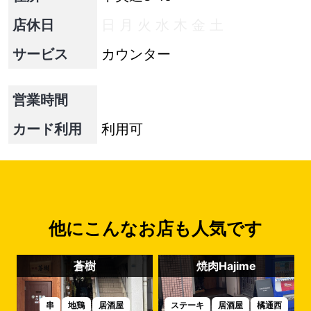
店休日
日
月
火
水
木
金
土
サービス
カウンター
営業時間
カード利用
利用可
他にこんなお店も人気です
蒼樹
焼肉Hajime
串
地鶏
居酒屋
ステーキ
居酒屋
橘通西