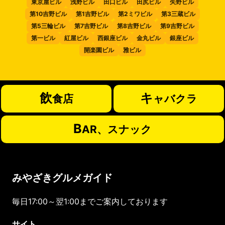
東京屋ビル
浅野ビル
田口ビル
田尻ビル
矢野ビル
第10吉野ビル
第1吉野ビル
第2ミワビル
第3三蔵ビル
第5三輪ビル
第7吉野ビル
第8吉野ビル
第9吉野ビル
第一ビル
紅屋ビル
西銀座ビル
金丸ビル
銀座ビル
開楽園ビル
雅ビル
飲
キ
食店
ャバクラ
B
AR、スナック
みやざきグルメガイド
毎日17:00～翌1:00までご案内しております
サイト