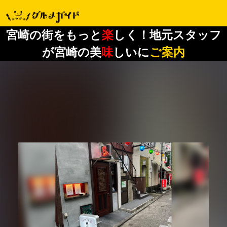
宮崎の街をもっと
楽
しく！地元スタッフ
が宮崎の美
味
しいに
ご案内