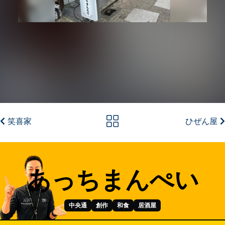
笑喜家
ひぜん屋
あっちまんぺい
中央通
創作
和食
居酒屋