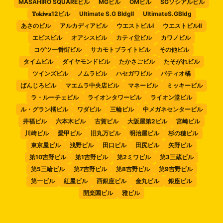
MASAHIRO SQUAREビル
MGビル
OMビル
SGソシアルビル
𝐓𝐨𝐤𝐢𝐰𝐚12ビル
Ultimate S.G BldgII
UltimateS.GBldg
あさのビル
アルカディアビル
ウエストビルⅠ
ウエストビルⅡ
エビスビル
オアシスビル
カティ堂ビル
カワノビル
コゲツ一番街ビル
サカモトブライトビル
その他ビル
タイムビル
ダイヤモンドビル
たかさごビル
たそがれビル
ツインズビル
ノムラビル
ハセガワビル
パティオ橘
ばんじろビル
マエムラ中央店ビル
マネービル
ミッキービル
ラ・ルーチェビル
ライオンタワービル
ライオン堂ビル
ル・グラン橘ビル
ワダビル
三輪ビル
中メガネセンタービル
井福ビル
六本木ビル
古賀ビル
大阪屋第2ビル
宮崎ビル
川崎ビル
愛甲ビル
旧丸万ビル
明治屋ビル
杉の穂ビル
東京屋ビル
浅野ビル
田口ビル
田尻ビル
矢野ビル
第10吉野ビル
第1吉野ビル
第2ミワビル
第3三蔵ビル
第5三輪ビル
第7吉野ビル
第8吉野ビル
第9吉野ビル
第一ビル
紅屋ビル
西銀座ビル
金丸ビル
銀座ビル
開楽園ビル
雅ビル