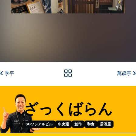
季平
萬歳亭
ざっくばらん
SGソシアルビル
中央通
創作
和食
居酒屋