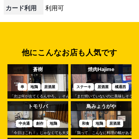
カード利用
利用可
他にこんなお店も人気です
蒼樹
焼肉Hajime
串
地鶏
居酒屋
ステーキ
居酒屋
橘通西
「次は何が出てくるんやろ。」そんな楽しみが続くのが「蒼樹」です。
「まだ焼いていないのに美味しそう。」
トモリバ
鳥みょうがや
中央通
創作
地鶏
和食
地鶏
居酒屋
「今日はこれ！」じゃなくても大丈夫。それが「トモリバ」の心地よさです
「鶏って、こんなに料理の幅があるん