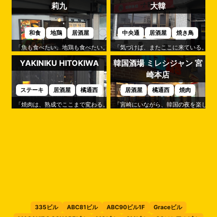
莉九
大韓
和食
地鶏
居酒屋
中央通
居酒屋
焼き鳥
「魚も食べたい。地鶏も食べたい。」そんなわがままを叶えてくれるのが「
「気づけば、またここに来ている。」
YAKINIKU HITOKIWA
韓国酒場 ミレシジャン 宮
崎本店
ステーキ
居酒屋
橘通西
居酒屋
橘通西
焼肉
「焼肉は、熟成でここまで変わる。」そんな驚きを味わえるのが「YAKINIKU H
「宮崎にいながら、韓国の夜を楽しめる
335ビル
ABC81ビル
ABC90ビル1F
Graceビル