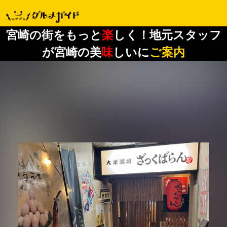
宮崎の街をもっと
楽
しく！地元スタッフ
が宮崎の美
味
しいに
ご案内