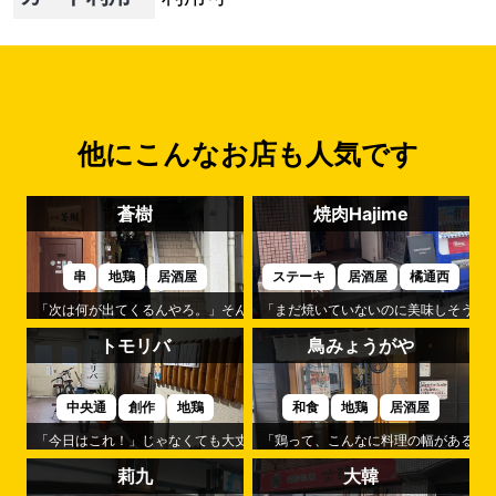
他にこんなお店も人気です
蒼樹
焼肉Hajime
串
地鶏
居酒屋
ステーキ
居酒屋
橘通西
「次は何が出てくるんやろ。」そんな楽しみが続くのが「蒼樹」です。
「まだ焼いていないのに美味しそう。」
トモリバ
鳥みょうがや
中央通
創作
地鶏
和食
地鶏
居酒屋
「今日はこれ！」じゃなくても大丈夫。それが「トモリバ」の心地よさです
「鶏って、こんなに料理の幅があるん
莉九
大韓