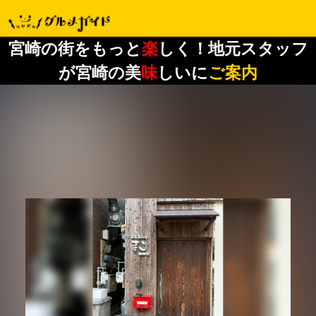
宮崎の街をもっと
楽
しく！地元スタッフ
が宮崎の美
味
しいに
ご案内