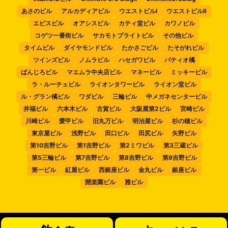
あさのビル
アルカディアビル
ウエストビルⅠ
ウエストビルⅡ
エビスビル
オアシスビル
カティ堂ビル
カワノビル
コゲツ一番街ビル
サカモトブライトビル
その他ビル
タイムビル
ダイヤモンドビル
たかさごビル
たそがれビル
ツインズビル
ノムラビル
ハセガワビル
パティオ橘
ばんじろビル
マエムラ中央店ビル
マネービル
ミッキービル
ラ・ルーチェビル
ライオンタワービル
ライオン堂ビル
ル・グラン橘ビル
ワダビル
三輪ビル
中メガネセンタービル
井福ビル
六本木ビル
古賀ビル
大阪屋第2ビル
宮崎ビル
川崎ビル
愛甲ビル
旧丸万ビル
明治屋ビル
杉の穂ビル
東京屋ビル
浅野ビル
田口ビル
田尻ビル
矢野ビル
第10吉野ビル
第1吉野ビル
第2ミワビル
第3三蔵ビル
第5三輪ビル
第7吉野ビル
第8吉野ビル
第9吉野ビル
第一ビル
紅屋ビル
西銀座ビル
金丸ビル
銀座ビル
開楽園ビル
雅ビル