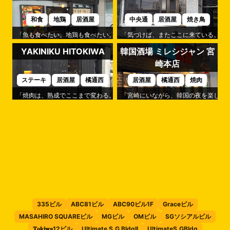
和食
地鶏
居酒屋
中央通
居酒屋
焼き鳥
「魚も食べたい。地鶏も食べたい。」そんなわがままを叶えてくれるのが「
「気づけば、またここに来ている。」
YAKINIKU HITOKIWA
韓国酒場 ミレシジャン 宮
崎本店
ステーキ
居酒屋
橘通西
居酒屋
橘通西
焼肉
「焼肉は、熟成でここまで変わる。」そんな驚きを味わえるのが「YAKINIKU H
「宮崎にいながら、韓国の夜を楽しめる
335ビル
ABC81ビル
ABC90ビル1F
Graceビル
MASAHIRO SQUAREビル
MGビル
OMビル
SGソシアルビル
𝐓𝐨𝐤𝐢𝐰𝐚12ビル
Ultimate S.G BldgII
UltimateS.GBldg