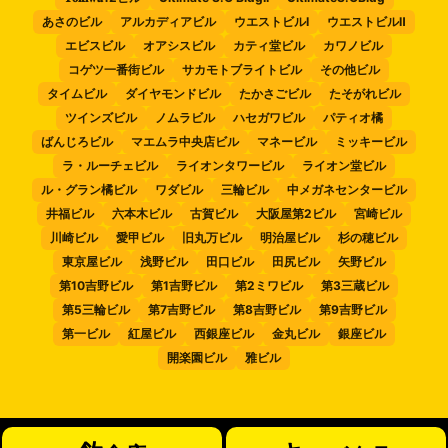
あさのビル
アルカディアビル
ウエストビルⅠ
ウエストビルⅡ
エビスビル
オアシスビル
カティ堂ビル
カワノビル
コゲツ一番街ビル
サカモトブライトビル
その他ビル
タイムビル
ダイヤモンドビル
たかさごビル
たそがれビル
ツインズビル
ノムラビル
ハセガワビル
パティオ橘
ばんじろビル
マエムラ中央店ビル
マネービル
ミッキービル
ラ・ルーチェビル
ライオンタワービル
ライオン堂ビル
ル・グラン橘ビル
ワダビル
三輪ビル
中メガネセンタービル
井福ビル
六本木ビル
古賀ビル
大阪屋第2ビル
宮崎ビル
川崎ビル
愛甲ビル
旧丸万ビル
明治屋ビル
杉の穂ビル
東京屋ビル
浅野ビル
田口ビル
田尻ビル
矢野ビル
第10吉野ビル
第1吉野ビル
第2ミワビル
第3三蔵ビル
第5三輪ビル
第7吉野ビル
第8吉野ビル
第9吉野ビル
第一ビル
紅屋ビル
西銀座ビル
金丸ビル
銀座ビル
開楽園ビル
雅ビル