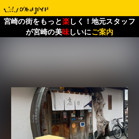
宮崎の街をもっと
楽
しく！地元スタッフ
が宮崎の美
味
しいに
ご案内