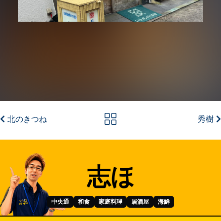
北のきつね
秀樹
志ほ
中央通
和食
家庭料理
居酒屋
海鮮