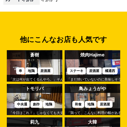
他にこんなお店も人気です
蒼樹
焼肉Hajime
串
地鶏
居酒屋
ステーキ
居酒屋
橘通西
「次は何が出てくるんやろ。」そんな楽しみが続くのが「蒼樹」です。
「まだ焼いていないのに美味しそう。」
トモリバ
鳥みょうがや
中央通
創作
地鶏
和食
地鶏
居酒屋
「今日はこれ！」じゃなくても大丈夫。それが「トモリバ」の心地よさです
「鶏って、こんなに料理の幅があるん
莉九
大韓