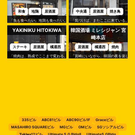
和食
地鶏
居酒屋
中央通
居酒屋
焼き鳥
「魚も食べたい。地鶏も食べたい。」そんなわがままを叶えてくれるのが「
「気づけば、またここに来ている。」
YAKINIKU HITOKIWA
韓国酒場 ミレシジャン 宮
崎本店
ステーキ
居酒屋
橘通西
居酒屋
橘通西
焼肉
「焼肉は、熟成でここまで変わる。」そんな驚きを味わえるのが「YAKINIKU H
「宮崎にいながら、韓国の夜を楽しめる
335ビル
ABC81ビル
ABC90ビル1F
Graceビル
MASAHIRO SQUAREビル
MGビル
OMビル
SGソシアルビル
𝐓𝐨𝐤𝐢𝐰𝐚12ビル
Ultimate S.G BldgII
UltimateS.GBldg