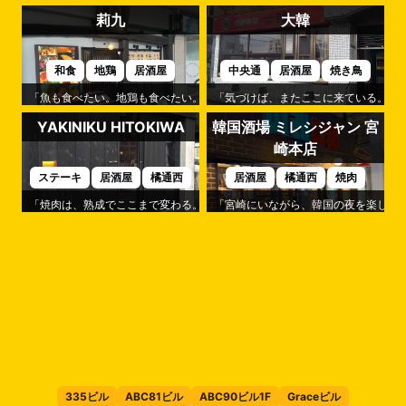
莉九
大韓
和食
地鶏
居酒屋
中央通
居酒屋
焼き鳥
「魚も食べたい。地鶏も食べたい。」そんなわがままを叶えてくれるのが「
「気づけば、またここに来ている。」
YAKINIKU HITOKIWA
韓国酒場 ミレシジャン 宮
崎本店
ステーキ
居酒屋
橘通西
居酒屋
橘通西
焼肉
「焼肉は、熟成でここまで変わる。」そんな驚きを味わえるのが「YAKINIKU H
「宮崎にいながら、韓国の夜を楽しめる
335ビル
ABC81ビル
ABC90ビル1F
Graceビル