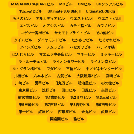
MASAHIRO SQUAREビル
MGビル
OMビル
SGソシアルビル
𝐓𝐨𝐤𝐢𝐰𝐚12ビル
Ultimate S.G BldgII
UltimateS.GBldg
あさのビル
アルカディアビル
ウエストビルⅠ
ウエストビルⅡ
エビスビル
オアシスビル
カティ堂ビル
カワノビル
コゲツ一番街ビル
サカモトブライトビル
その他ビル
タイムビル
ダイヤモンドビル
たかさごビル
たそがれビル
ツインズビル
ノムラビル
ハセガワビル
パティオ橘
ばんじろビル
マエムラ中央店ビル
マネービル
ミッキービル
ラ・ルーチェビル
ライオンタワービル
ライオン堂ビル
ル・グラン橘ビル
ワダビル
三輪ビル
中メガネセンタービル
井福ビル
六本木ビル
古賀ビル
大阪屋第2ビル
宮崎ビル
川崎ビル
愛甲ビル
旧丸万ビル
明治屋ビル
杉の穂ビル
東京屋ビル
浅野ビル
田口ビル
田尻ビル
矢野ビル
第10吉野ビル
第1吉野ビル
第2ミワビル
第3三蔵ビル
第5三輪ビル
第7吉野ビル
第8吉野ビル
第9吉野ビル
第一ビル
紅屋ビル
西銀座ビル
金丸ビル
銀座ビル
開楽園ビル
雅ビル