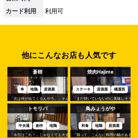
カード利用
利用可
他にこんなお店も人気です
蒼樹
焼肉Hajime
串
地鶏
居酒屋
ステーキ
居酒屋
橘通西
「次は何が出てくるんやろ。」そんな楽しみが続くのが「蒼樹」です。
「まだ焼いていないのに美味しそう。」
トモリバ
鳥みょうがや
中央通
創作
地鶏
和食
地鶏
居酒屋
「今日はこれ！」じゃなくても大丈夫。それが「トモリバ」の心地よさです
「鶏って、こんなに料理の幅があるん