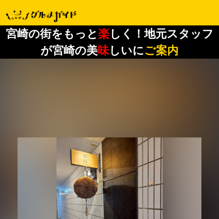
宮崎の街をもっと
楽
しく！地元スタッフ
が宮崎の美
味
しいに
ご案内