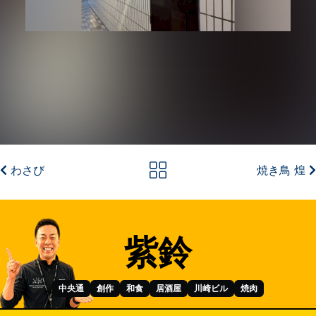
わさび
焼き鳥 煌
紫鈴
中央通
創作
和食
居酒屋
川崎ビル
焼肉