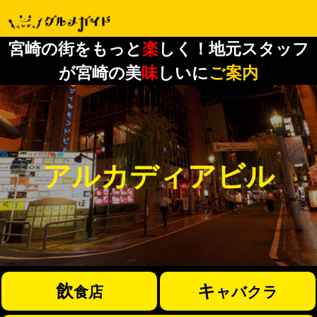
宮崎の街をもっと
楽
しく！地元スタッフ
が宮崎の美
味
しいに
ご案内
アルカディアビル
飲
キ
食店
ャバクラ