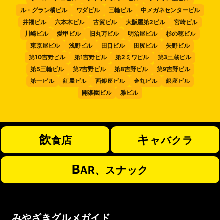
ル・グラン橘ビル
ワダビル
三輪ビル
中メガネセンタービル
井福ビル
六本木ビル
古賀ビル
大阪屋第2ビル
宮崎ビル
川崎ビル
愛甲ビル
旧丸万ビル
明治屋ビル
杉の穂ビル
東京屋ビル
浅野ビル
田口ビル
田尻ビル
矢野ビル
第10吉野ビル
第1吉野ビル
第2ミワビル
第3三蔵ビル
第5三輪ビル
第7吉野ビル
第8吉野ビル
第9吉野ビル
第一ビル
紅屋ビル
西銀座ビル
金丸ビル
銀座ビル
開楽園ビル
雅ビル
飲
キ
食店
ャバクラ
B
AR、スナック
みやざきグルメガイド