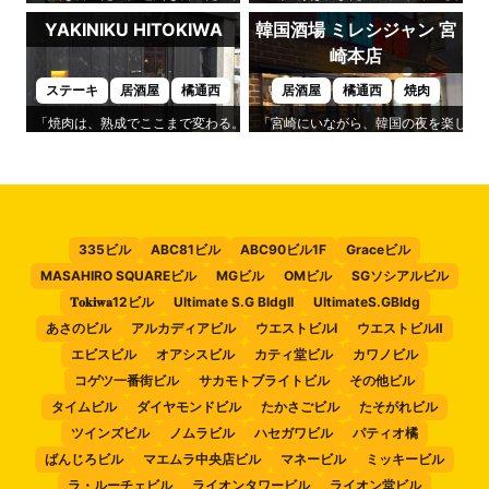
YAKINIKU HITOKIWA
韓国酒場 ミレシジャン 宮
崎本店
ステーキ
居酒屋
橘通西
居酒屋
橘通西
焼肉
「焼肉は、熟成でここまで変わる。」そんな驚きを味わえるのが「YAKINIKU H
「宮崎にいながら、韓国の夜を楽しめる
335ビル
ABC81ビル
ABC90ビル1F
Graceビル
MASAHIRO SQUAREビル
MGビル
OMビル
SGソシアルビル
𝐓𝐨𝐤𝐢𝐰𝐚12ビル
Ultimate S.G BldgII
UltimateS.GBldg
あさのビル
アルカディアビル
ウエストビルⅠ
ウエストビルⅡ
エビスビル
オアシスビル
カティ堂ビル
カワノビル
コゲツ一番街ビル
サカモトブライトビル
その他ビル
タイムビル
ダイヤモンドビル
たかさごビル
たそがれビル
ツインズビル
ノムラビル
ハセガワビル
パティオ橘
ばんじろビル
マエムラ中央店ビル
マネービル
ミッキービル
ラ・ルーチェビル
ライオンタワービル
ライオン堂ビル