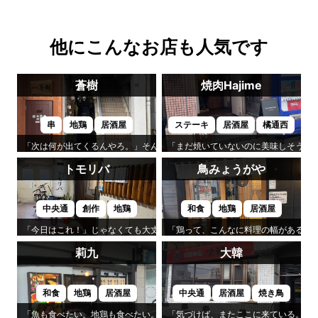
他にこんなお店も人気です
蒼樹
焼肉Hajime
串
地鶏
居酒屋
ステーキ
居酒屋
橘通西
「次は何が出てくるんやろ。」そんな楽しみが続くのが「蒼樹」です。
「まだ焼いていないのに美味しそう。」
トモリバ
鳥みょうがや
中央通
創作
地鶏
和食
地鶏
居酒屋
「今日はこれ！」じゃなくても大丈夫。それが「トモリバ」の心地よさです
「鶏って、こんなに料理の幅があるん
莉九
大韓
和食
地鶏
居酒屋
中央通
居酒屋
焼き鳥
「魚も食べたい。地鶏も食べたい。」そんなわがままを叶えてくれるのが「
「気づけば、またここに来ている。」