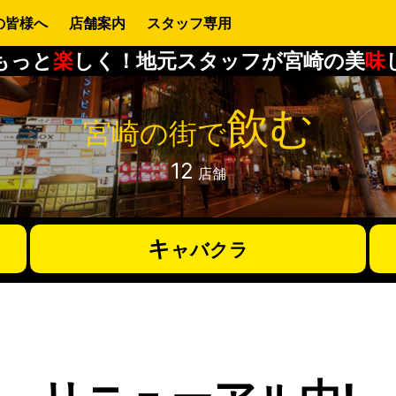
の皆様へ
店舗案内
スタッフ専用
もっと
楽
しく！地元スタッフが宮崎の美
味
飲む
宮崎の街で
12
店舗
キ
ャバクラ