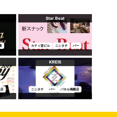
Star.Beat
通
カティ堂ビル
ニシタチ
バー
KREIS
載店
ニシタチ
バー
パネル掲載店