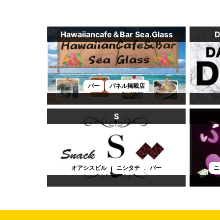
Hawaiiancafe＆Bar Sea.Glass
バー
パネル掲載店
S
オアシスビル
ニシタチ
バー
ニ