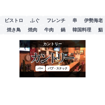
ビストロ
ふぐ
フレンチ
串
伊勢海老
焼き鳥
焼肉
牛肉
鍋
韓国料理
鮨
カントリー
バー
パブ・スナック