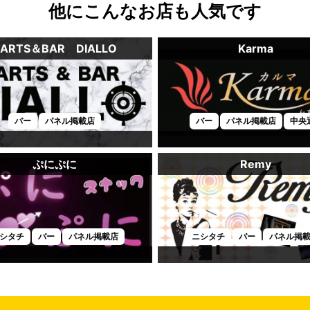
他にこんなお店も人気です
DARTS＆BAR DIALLO
Karma
バー
パネル掲載店
バー
パネル掲載店
中央
ぷにぷに
Remy
シタチ
バー
パネル掲載店
ニシタチ
バー
パネル掲