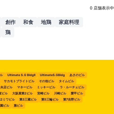
0
店舗表示中
創作
和食
地鶏
家庭料理
鶏
2ビル
Ultimate S.G BldgII
UltimateS.GBldg
あさのビル
サカモトブライトビル
その他ビル
タイムビル
中央店ビル
マネービル
ミッキービル
ラ・ルーチェビル
賀ビル
大阪屋第2ビル
宮崎ビル
川崎ビル
愛甲ビル
第2ミワビル
第3三蔵ビル
第5三輪ビル
第7吉野ビル
園ビル
雅ビル