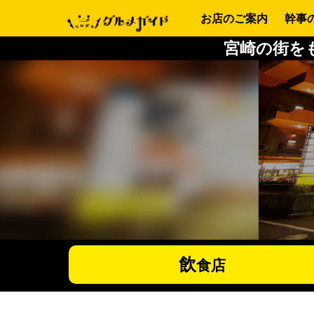
お店のご案内
幹事
宮崎の街を
飲
食店