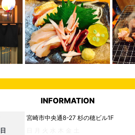
INFORMATION
宮崎市中央通8-27 杉の穂ビル1F
日
日
月
火
水
木
金
土