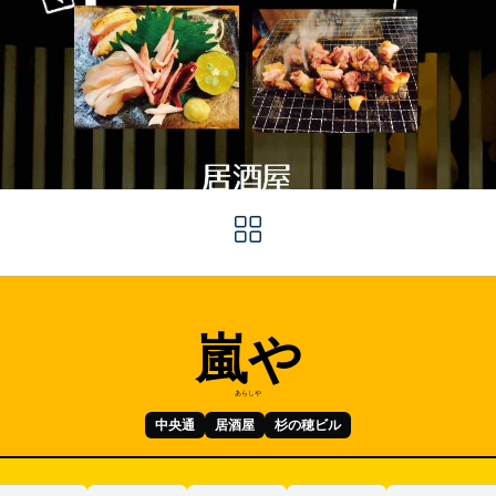
嵐や
あらしや
中央通
居酒屋
杉の穂ビル