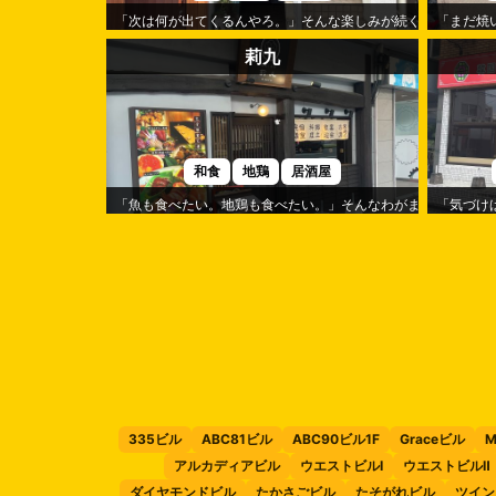
「次は何が出てくるんやろ。」そんな楽しみが続くのが「蒼樹
「まだ焼
莉九
和食
地鶏
居酒屋
「魚も食べたい。地鶏も食べたい。」そんなわがままを叶えて
「気づけ
335ビル
ABC81ビル
ABC90ビル1F
Graceビル
M
アルカディアビル
ウエストビルⅠ
ウエストビルⅡ
ダイヤモンドビル
たかさごビル
たそがれビル
ツイン