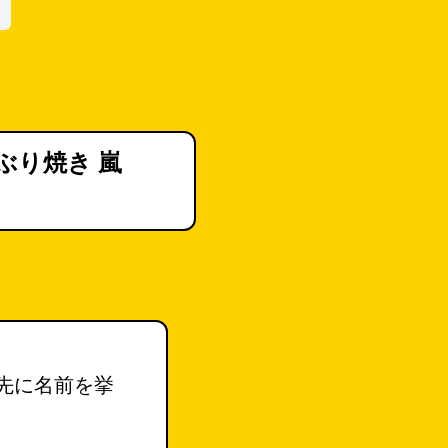
ぶり焼き 嵐
先に名前を挙