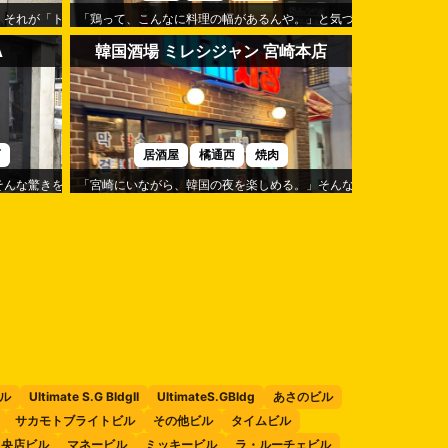
。それが「トモリバ」の心地よさです。
「鶏って、こんなに料理の幅があるんや。」と気づかせてくれるの
A
韓国酒場 ミレシジャン 宮崎本店
西
居酒屋
橘通西
焼肉
驚きを味わえるのが「YAKINIKU HITOKIWA」です。
「宮崎にいながら、韓国の夜を楽しめる。」そんな気分になれるのが
2ビル
Ultimate S.G BldgII
UltimateS.GBldg
あさのビル
サカモトブライトビル
その他ビル
タイムビル
中央店ビル
マネービル
ミッキービル
ラ・ルーチェビル