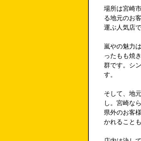
場所は宮崎
る地元のお
運ぶ人気店
嵐やの魅力
ったもも焼
群です。シ
す。
そして、地
し。宮崎な
県外のお客
かれること
店内は決し