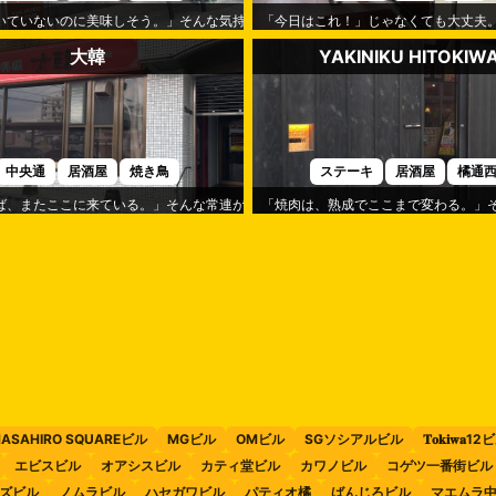
」です。
いていないのに美味しそう。」そんな気持ちになるのが「焼肉Hajime」です。
「今日はこれ！」じゃなくても大丈夫
大韓
YAKINIKU HITOKIW
中央通
居酒屋
焼き鳥
ステーキ
居酒屋
橘通
くれるのが「莉九」です。
ば、またここに来ている。」そんな常連が多いのが「大韓」です。
「焼肉は、熟成でここまで変わる。」そんな
ASAHIRO SQUAREビル
MGビル
OMビル
SGソシアルビル
𝐓𝐨𝐤𝐢𝐰𝐚1
エビスビル
オアシスビル
カティ堂ビル
カワノビル
コゲツ一番街ビル
ズビル
ノムラビル
ハセガワビル
パティオ橘
ばんじろビル
マエムラ