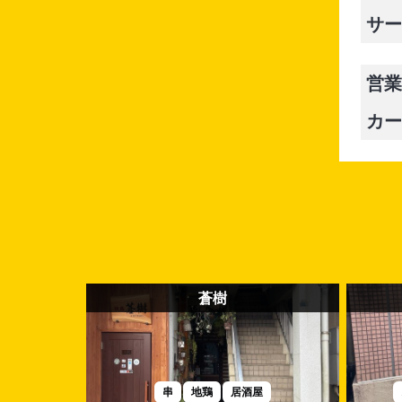
サー
営業
カー
蒼樹
串
地鶏
居酒屋