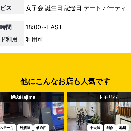
ビス
女子会
誕生日
記念日
デート
パーティ
時間
18:00～LAST
ド利用
利用可
他にこんなお店も人気です
焼肉Hajime
トモリバ
ステーキ
居酒屋
橘通西
中央通
創作
地鶏