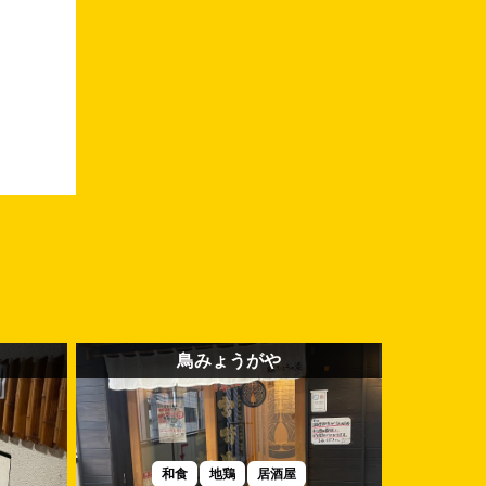
鳥みょうがや
和食
地鶏
居酒屋