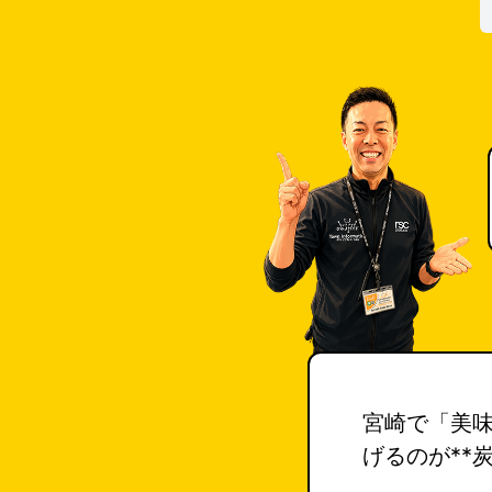
宮崎で「美
げるのが**