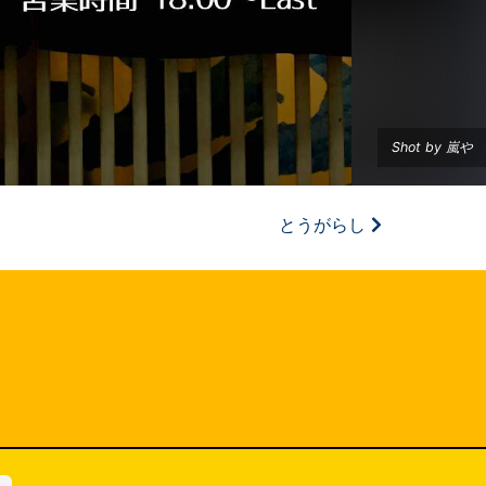
Shot by 嵐や
とうがらし