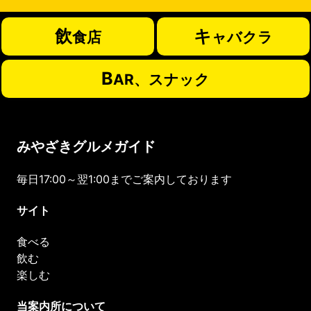
飲
キ
食店
ャバクラ
B
AR、スナック
みやざきグルメガイド
毎日17:00～翌1:00までご案内しております
サイト
食べる
飲む
楽しむ
当案内所について