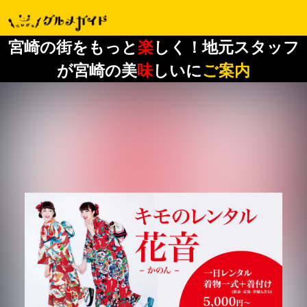
宮崎の街をもっと
楽
しく！地元スタッフ
が宮崎の美
味
しいに
ご案内