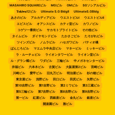
MASAHIRO SQUAREビル
MGビル
OMビル
SGソシアルビル
𝐓𝐨𝐤𝐢𝐰𝐚12ビル
Ultimate S.G BldgII
UltimateS.GBldg
あさのビル
アルカディアビル
ウエストビルⅠ
ウエストビルⅡ
エビスビル
オアシスビル
カティ堂ビル
カワノビル
コゲツ一番街ビル
サカモトブライトビル
その他ビル
タイムビル
ダイヤモンドビル
たかさごビル
たそがれビル
ツインズビル
ノムラビル
ハセガワビル
パティオ橘
ばんじろビル
マエムラ中央店ビル
マネービル
ミッキービル
ラ・ルーチェビル
ライオンタワービル
ライオン堂ビル
ル・グラン橘ビル
ワダビル
三輪ビル
中メガネセンタービル
井福ビル
六本木ビル
古賀ビル
大阪屋第2ビル
宮崎ビル
川崎ビル
愛甲ビル
旧丸万ビル
明治屋ビル
杉の穂ビル
東京屋ビル
浅野ビル
田口ビル
田尻ビル
矢野ビル
第10吉野ビル
第1吉野ビル
第2ミワビル
第3三蔵ビル
第5三輪ビル
第7吉野ビル
第8吉野ビル
第9吉野ビル
第一ビル
紅屋ビル
西銀座ビル
金丸ビル
銀座ビル
開楽園ビル
雅ビル