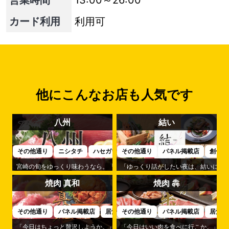
営業時間
13:00～26:00
カード利用
利用可
他にこんなお店も人気です
八州
結い
その他通り
パネル掲載店
創作
その他通り
ニシタチ
ハセガワビル
「ゆっくり話がしたい夜は、結いにし
宮崎の旬をゆっくり味わうなら。「八州」は落ち着いた時間が流れる大人の
焼肉 真和
焼肉 犇
その他通り
パネル掲載店
居酒屋
その他通り
パネル掲載店
居酒屋
「今日はちょっと贅沢しようか。」そんな日に選びたくなるのが「焼肉 真和
「今日はいい肉を食べに行こか。」そん