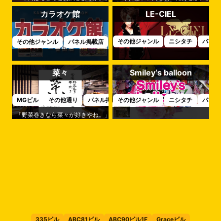
カラオケ館
LE-CIEL
その他ジャンル
ニシタチ
パネル
その他ジャンル
パネル掲載店
中央通
菜々
Smiley‘s balloon
MGビル
その他通り
パネル掲載店
その他ジャンル
ニシタチ
パネル
「野菜巻きなら菜々が好きやね。」そんな声を地元でもよく聞く一軒です。
335ビル
ABC81ビル
ABC90ビル1F
Graceビル